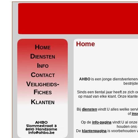
Home
Home
Diensten
Info
Contact
AHBO
is een jonge dienstverlenende
Veiligheids-
bestrijd
Fiches
Sinds een tiental jaar heeft ze zich
op maat van elke klant. Onze klanten
Klanten
Bij
diensten
vindt U alles welke ser
of
ins
Op de
info-pagina
vindt U al onze
houden ons 
De
klantenpagina
is voorbehouden vo